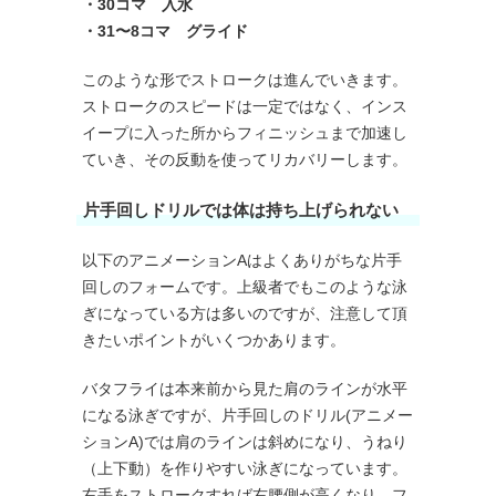
・30コマ 入水
・31〜8コマ グライド
このような形でストロークは進んでいきます。
ストロークのスピードは一定ではなく、インス
イープに入った所からフィニッシュまで加速し
ていき、その反動を使ってリカバリーします。
片手回しドリルでは体は持ち上げられない
以下のアニメーションAはよくありがちな片手
回しのフォームです。上級者でもこのような泳
ぎになっている方は多いのですが、注意して頂
きたいポイントがいくつかあります。
バタフライは本来前から見た肩のラインが水平
になる泳ぎですが、片手回しのドリル(アニメー
ションA)では肩のラインは斜めになり、うねり
（上下動）を作りやすい泳ぎになっています。
右手をストロークすれば右腰側が高くなり、フ