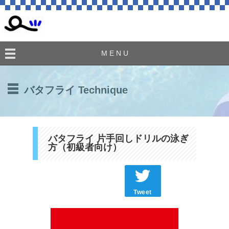
M E N U
バタフライ Technique
バタフライ 片手回しドリルの泳ぎ
方（初級者向け）
Tweet