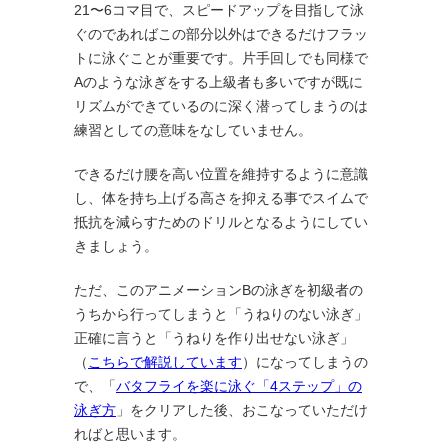
21〜6コマ目で、スピードアップを目指して泳
ぐのであればこの部分以外はできるだけフラッ
トに泳ぐことが重要です。片手回しでも同様で
Aのような泳ぎをする上級者も多いですが既に
リズムができているのに深く潜ってしまうのは
練習としての意味をなしていません。
できるだけ腰を高い位置を維持するように意識
し、体を持ち上げる高さを抑える事でスイムで
抵抗を減らすためのドリルとなるようにしてい
きましょう。
ただ、このアニメーションBの泳ぎを初級者の
うちから行ってしまうと「うねりのない泳ぎ」
正確に言うと「うねりを作り出せない泳ぎ」
（
こちらで解説しています
）になってしまうの
で、「
バタフライを楽に泳ぐ「4ステップ」の
泳ぎ方
」をクリアした後、おこなっていただけ
ればと思います。