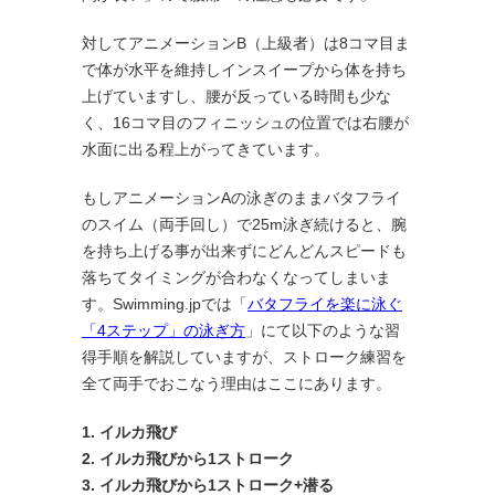
対してアニメーションB（上級者）は8コマ目ま
で体が水平を維持しインスイープから体を持ち
上げていますし、腰が反っている時間も少な
く、16コマ目のフィニッシュの位置では右腰が
水面に出る程上がってきています。
もしアニメーションAの泳ぎのままバタフライ
のスイム（両手回し）で25m泳ぎ続けると、腕
を持ち上げる事が出来ずにどんどんスピードも
落ちてタイミングが合わなくなってしまいま
す。Swimming.jpでは「
バタフライを楽に泳ぐ
「4ステップ」の泳ぎ方
」にて以下のような習
得手順を解説していますが、ストローク練習を
全て両手でおこなう理由はここにあります。
1. イルカ飛び
2. イルカ飛びから1ストローク
3. イルカ飛びから1ストローク+潜る