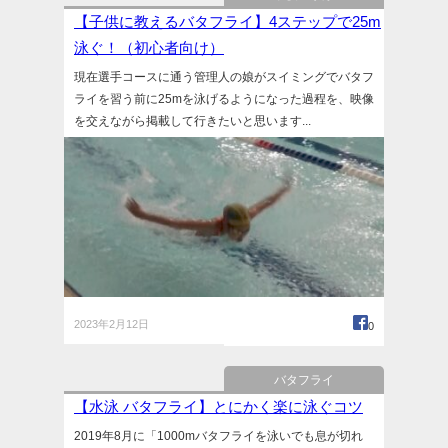
【子供に教えるバタフライ】4ステップで25m
泳ぐ！（初心者向け）
現在選手コースに通う管理人の娘がスイミングでバタフ
ライを習う前に25mを泳げるようになった過程を、映像
を交えながら掲載して行きたいと思います...
2023年2月12日
0
バタフライ
【水泳 バタフライ】とにかく楽に泳ぐコツ
2019年8月に「1000mバタフライを泳いでも息が切れ