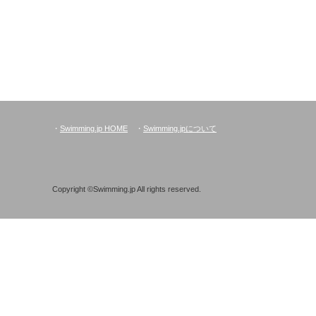
・
Swimming.jp HOME
・
Swimming.jpについて
Copyright ©Swimming.jp All rights reserved.