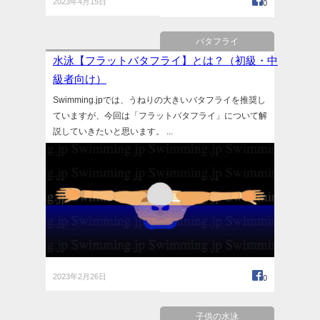
2023年4月15日
0
バタフライ
水泳【フラットバタフライ】とは？（初級・中
級者向け）
Swimming.jpでは、うねりの大きいバタフライを推奨し
ていますが、今回は「フラットバタフライ」について解
説していきたいと思います。 ...
2023年2月26日
0
子供の水泳