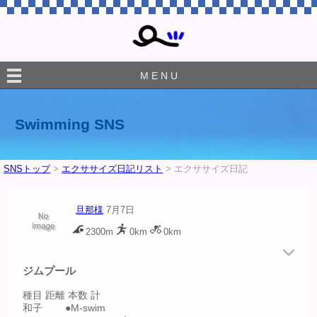
M E N U
Swimming SNS
SNSトップ
>
エクササイズ日記リスト
> エクササイズ日記
旦那様
7月7日
2300m
0km
0km
ジムプール
種目 距離 本数 計
和子 ●M-swim