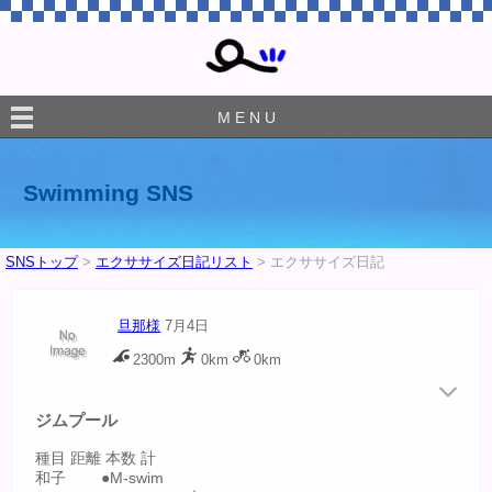
M E N U
Swimming SNS
SNSトップ
>
エクササイズ日記リスト
> エクササイズ日記
旦那様
7月4日
2300m
0km
0km
ジムプール
種目 距離 本数 計
和子 ●M-swim