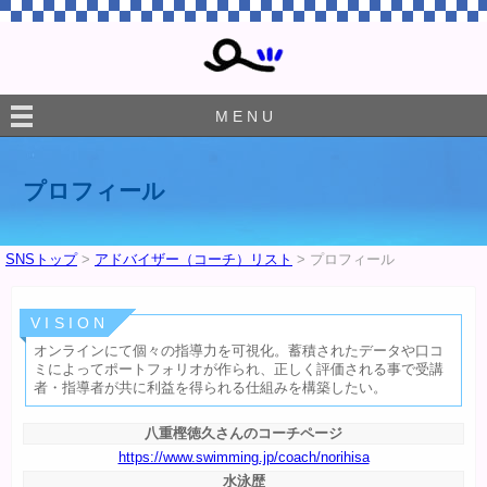
M E N U
プロフィール
SNSトップ
>
アドバイザー（コーチ）リスト
> プロフィール
V I S I O N
オンラインにて個々の指導力を可視化。蓄積されたデータや口コ
ミによってポートフォリオが作られ、正しく評価される事で受講
者・指導者が共に利益を得られる仕組みを構築したい。
八重樫徳久さんのコーチページ
https://www.swimming.jp/coach/norihisa
水泳歴