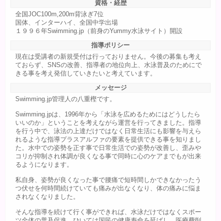
資格・経歴
全国JOC100m,200m背泳ぎ7位
国体、インターハイ、全国中学出場
１９９６年Swimming.jp（前身のYummy水泳サイト）開設
指導ポリシー
現在は受講者の新規受付は行っておりません。今後の募集も考え
ておらず、SNSの改善、指導者の地位向上、水泳普及のためにで
きる事を考え発信していきたいと考えています。
メッセージ
Swimming.jp管理人の八重樫です。
Swimming.jpは、1996年から「水泳を広めるためにはどうしたら
いいのか」ということを考えながら運営を行ってきました。指導
を行う中で、泳法の上達だけではなく日常生活にも影響を与えら
れるような指導プラスアルファの要素を提供できる事を知りまし
た。水中での姿勢を正す事で日常生活での姿勢が改善し、歪みや
コリが抑制され体調が良くなる事で同時に心のケアまでもが出来
るようになります。
私自身、姿勢が良くなった事で腰痛で短時間しかできなかったう
つ伏せを何時間続けていても痛みが出なくなり、体の痛みに悩ま
されなくなりました。
そんな指導を続けて行く事ができれば、水泳だけではなくスポー
ツ全体の普及促進、ひいては国民の健康寿命を延ばし、医療費削