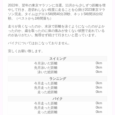
2022年、翌年の東京マラソンに当選。11月から少しずつ距離を増
やして行き、息切れしない程度に走ることを心掛け2023東京マラ
ソン完走。タイムはグロス5時間40分28秒、ネット5時間16分02
秒。（ベストから1時間落ち）
走りが良くなったのか、水泳で距離を泳ぐようになったのがよか
ったのか、歳を取ったのに体の痛みが全くない状態で走れている
のがありがたい。無理せず続けて行きたいと思っています。
バイクについてはおこなっておりません。
宜しくお願い致します。
スイミング
0km
今月泳いだ距離
0km
先月泳いだ距離
0km
泳いだ総距離
ランニング
0km
今月走った距離
0km
先月走った距離
0km
走った総距離
バイク
0km
今月走った距離
0km
先月走った距離
0km
走った総距離