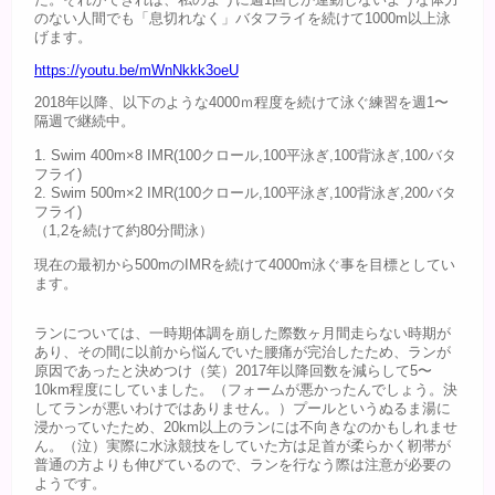
た。それができれば、私のように週1回しか運動しないような体力
のない人間でも「息切れなく」バタフライを続けて1000m以上泳
げます。
https://youtu.be/mWnNkkk3oeU
2018年以降、以下のような4000ｍ程度を続けて泳ぐ練習を週1〜
隔週で継続中。
1. Swim 400m×8 IMR(100クロール,100平泳ぎ,100背泳ぎ,100バタ
フライ)
2. Swim 500m×2 IMR(100クロール,100平泳ぎ,100背泳ぎ,200バタ
フライ)
（1,2を続けて約80分間泳）
現在の最初から500mのIMRを続けて4000m泳ぐ事を目標としてい
ます。
ランについては、一時期体調を崩した際数ヶ月間走らない時期が
あり、その間に以前から悩んでいた腰痛が完治したため、ランが
原因であったと決めつけ（笑）2017年以降回数を減らして5〜
10km程度にしていました。（フォームが悪かったんでしょう。決
してランが悪いわけではありません。）プールというぬるま湯に
浸かっていたため、20km以上のランには不向きなのかもしれませ
ん。（泣）実際に水泳競技をしていた方は足首が柔らかく靭帯が
普通の方よりも伸びているので、ランを行なう際は注意が必要の
ようです。