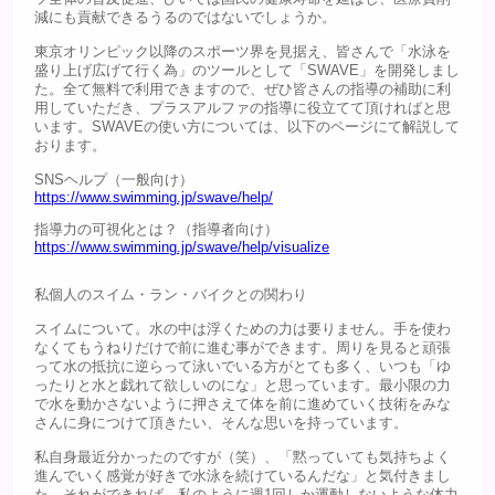
減にも貢献できるうるのではないでしょうか。
東京オリンピック以降のスポーツ界を見据え、皆さんで「水泳を
盛り上げ広げて行く為」のツールとして「SWAVE」を開発しまし
た。全て無料で利用できますので、ぜひ皆さんの指導の補助に利
用していただき、プラスアルファの指導に役立てて頂ければと思
います。SWAVEの使い方については、以下のページにて解説して
おります。
SNSヘルプ（一般向け）
https://www.swimming.jp/swave/help/
指導力の可視化とは？（指導者向け）
https://www.swimming.jp/swave/help/visualize
私個人のスイム・ラン・バイクとの関わり
スイムについて。水の中は浮くための力は要りません。手を使わ
なくてもうねりだけで前に進む事ができます。周りを見ると頑張
って水の抵抗に逆らって泳いでいる方がとても多く、いつも「ゆ
ったりと水と戯れて欲しいのにな」と思っています。最小限の力
で水を動かさないように押さえて体を前に進めていく技術をみな
さんに身につけて頂きたい、そんな思いを持っています。
私自身最近分かったのですが（笑）、「黙っていても気持ちよく
進んでいく感覚が好きで水泳を続けているんだな」と気付きまし