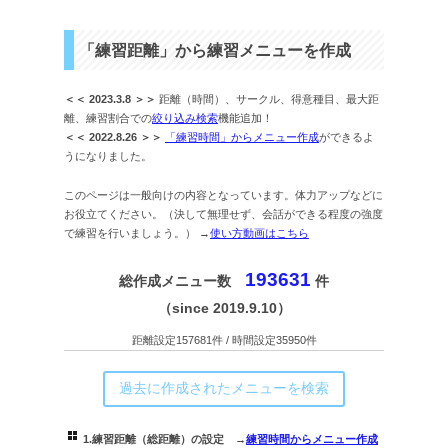
「練習距離」から練習メニューを作成
＜＜ 2023.3.8 ＞＞
距離（時間）、サークル、得意種目、最大距
離、練習割合での
絞り込み検索
機能追加！
＜＜ 2022.8.26 ＞＞
「練習時間」からメニュー作成
ができるよ
うになりました。
このページは一般向けの内容となっています。体力アップなどに
お役立てください。（決して無理せず、会話ができる程度の強度
で練習を行いましょう。） →
使い方動画はこちら
193631
総作成メニュー数
件
（since 2019.9.10）
距離設定157681件 / 時間設定35950件
過去に作成されたメニューを検索
1.練習距離（総距離）の設定 →
練習時間からメニュー作成