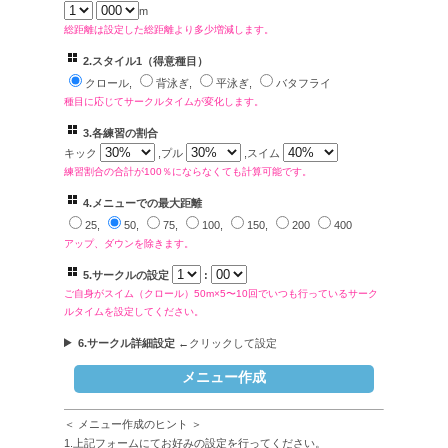
m
総距離は設定した総距離より多少増減します。
2.スタイル1（得意種目）
クロール,
背泳ぎ,
平泳ぎ,
バタフライ
種目に応じてサークルタイムが変化します。
3.各練習の割合
キック
,プル
,スイム
練習割合の合計が100％にならなくても計算可能です。
4.メニューでの最大距離
25,
50,
75,
100,
150,
200
400
アップ、ダウンを除きます。
5.サークルの設定
:
ご自身がスイム（クロール）50m×5〜10回でいつも行っているサーク
ルタイムを設定してください。
6.サークル詳細設定
←クリックして設定
＜ メニュー作成のヒント ＞
1.上記フォームにてお好みの設定を行ってください。