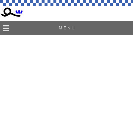
M E N U