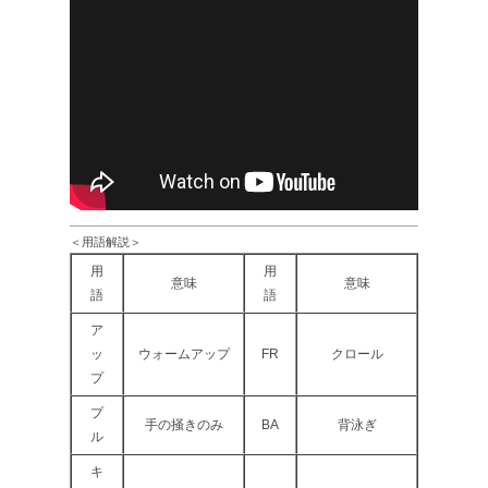
＜用語解説＞
用
用
意味
意味
語
語
ア
ッ
ウォームアップ
FR
クロール
プ
プ
手の掻きのみ
BA
背泳ぎ
ル
キ