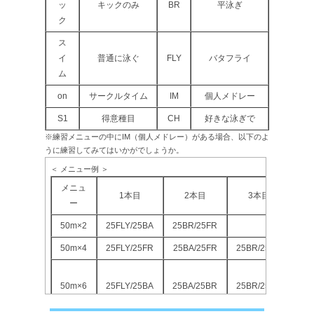
ッ
キックのみ
BR
平泳ぎ
ク
ス
イ
普通に泳ぐ
FLY
バタフライ
ム
on
サークルタイム
IM
個人メドレー
S1
得意種目
CH
好きな泳ぎで
※練習メニューの中にIM（個人メドレー）がある場合、以下のよ
うに練習してみてはいかがでしょうか。
＜ メニュー例 ＞
メニュ
4
1本目
2本目
3本目
ー
50m×2
25FLY/25BA
25BR/25FR
50m×4
25FLY/25FR
25BA/25FR
25BR/25FR
50
←
50m×6
25FLY/25BA
25BA/25BR
25BR/25FR
り