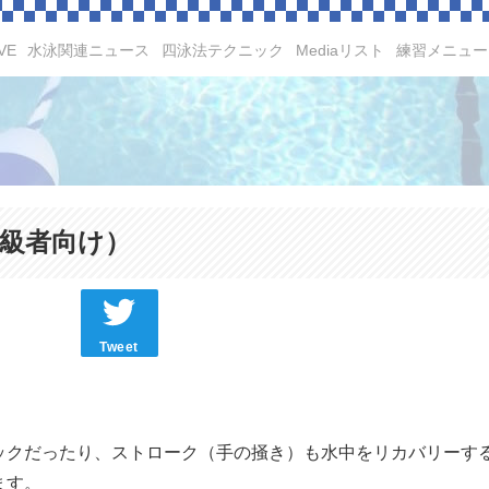
VE
水泳関連ニュース
四泳法テクニック
Mediaリスト
練習メニュー
級者向け）
Tweet
ックだったり、ストローク（手の掻き）も水中をリカバリーす
ます。