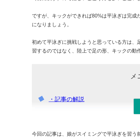
ですが、キックができれば80%は平泳ぎは完成
になりましょう。
初めて平泳ぎに挑戦しようと思っている方は、
習するのではなく、陸上で足の形、キックの動
メ
・
記事の解説
1.
平泳ぎの足の蹴り方（キックの
1-1.
足の裏全体を着いてしゃがん
今回の記事は、娘がスイミングで平泳ぎを習う前に、小
1-2.
うつ伏せの状態で足の裏に雑