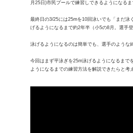
月25日)市民プールで練習しできるようになる
1-3.
陸上で足の動きを覚える
1-4.
陸上でキック練習する上での
最終日の3/25には25mを10回泳いでも「ま
げるようになるまで約2年半（小5の8月。選手
2.
平泳ぎ 水中でのキック練習
泳げるようになるのは簡単でも、選手のような
2-1.
お一人で練習される場合
2-2.
子供に教える場合
今回はまず平泳ぎを25m泳げるようになるまで
ようになるまでの練習方法を解説できたらと考
3.
平泳ぎの手の掻き方（ストロー
3-1.
後まで掻かない
3-2.
腕が開くまで体を持ち上げな
4.
平泳ぎのストロークとキックの