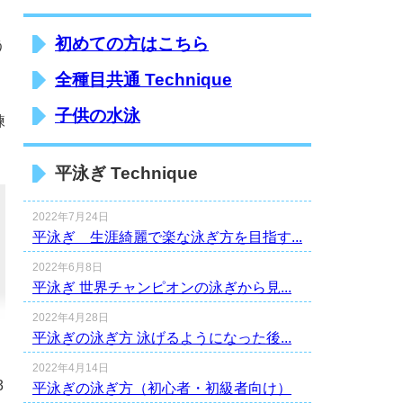
初めての方はこちら
う
全種目共通 Technique
子供の水泳
練
平泳ぎ Technique
2022年7月24日
平泳ぎ 生涯綺麗で楽な泳ぎ方を目指す...
2022年6月8日
平泳ぎ 世界チャンピオンの泳ぎから見...
2022年4月28日
平泳ぎの泳ぎ方 泳げるようになった後...
2022年4月14日
3
平泳ぎの泳ぎ方（初心者・初級者向け）