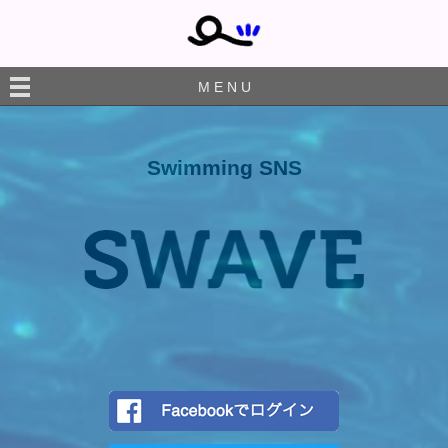
M E N U
Swimming SNS