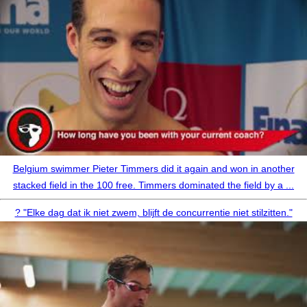
Belgium swimmer Pieter Timmers did it again and won in another
stacked field in the 100 free. Timmers dominated the field by a ...
?️ "Elke dag dat ik niet zwem, blijft de concurrentie niet stilzitten."