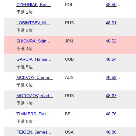
CZERNIAK, Kon...
POL
48.50
↓
予選 2位
LOBINTSEV, Ni...
RUS
48.51
↓
予選 3位
SHIOURA, Shin...
JPN
48.52
↓
予選 4位
GARCIA, Hanse...
CUB
48.54
↓
予選 5位
MCEVOY, Camer...
AUS
48.59
↓
予選 6位
MOROZOV, Vlad...
RUS
48.67
↓
予選 7位
TIMMERS, Piet...
BEL
48.76
↓
予選 8位
FEIGEN, James...
USA
48.86
↓