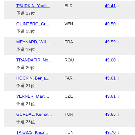
TSURKIN, Yauh...
BLR
49.41
↓
予選 17位
QUINTERO, Cri...
VEN
49.50
↓
予選 18位
MEYNARD, Will...
FRA
49.59
↓
予選 19位
TRANDAFIR, No...
ROU
49.60
↓
予選 20位
HOCKIN, Benja...
PAR
49.61
↓
予選 21位
VERNER, Marti...
CZE
49.61
↓
予選 21位
GURDAL, Kemal...
TUR
49.65
↓
予選 23位
TAKACS, Krisz...
HUN
49.70
↓