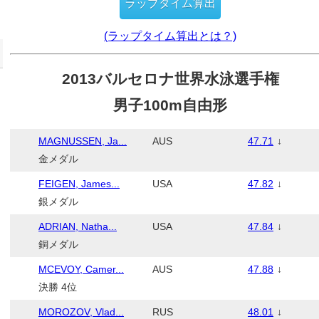
(ラップタイム算出とは？)
2013バルセロナ世界水泳選手権
男子100m自由形
MAGNUSSEN, Ja...
AUS
47.71
↓
金メダル
FEIGEN, James...
USA
47.82
↓
銀メダル
ADRIAN, Natha...
USA
47.84
↓
銅メダル
MCEVOY, Camer...
AUS
47.88
↓
決勝 4位
MOROZOV, Vlad...
RUS
48.01
↓