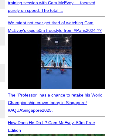
training session with Cam McEvoy — focused
purely on speed. The total ...
We might not ever get tired of watching Cam
McEvoy's epic 50m freestyle from #Paris2024 ??
The "Professor" has a chance to retake his World
Championship crown today in Singapore!
#AQUASingapore2025.
How Does He Do It? Cam McEvoy: 50m Free
Edition