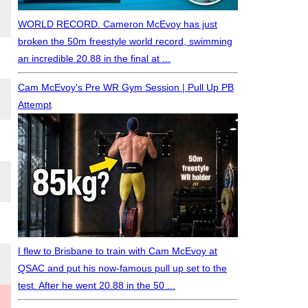
WORLD RECORD. Cameron McEvoy has just
broken the 50m freestyle world record, swimming
an incredible 20.88 in the final at ...
Cam McEvoy's Pre WR Gym Session | Pull Up PB
Attempt
I flew to Brisbane to train with Cam McEvoy at
QSAC and put his now-famous pull up set to the
test. After he went 20.88 in the 50 ...