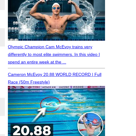
Olympic Champion Cam McEvoy trains very
differently to most elite swimmers. In this video I
spend an entire week at the ...
Cameron McEvoy 20.88 WORLD RECORD | Full
Race (50m Freestyle)