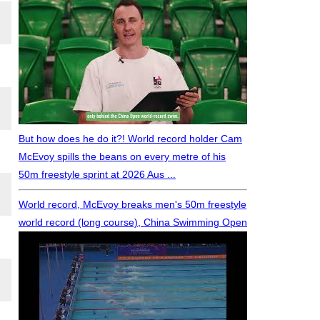
But how does he do it?! World record holder Cam
McEvoy spills the beans on every metre of his
50m freestyle sprint at 2026 Aus ...
World record, McEvoy breaks men's 50m freestyle
world record (long course), China Swimming Open