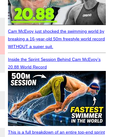
Cam McEvoy just shocked the swimming world by
breaking a 16-year-old 50m freestyle world record
WITHOUT a super suit.
Inside the Sprint Session Behind Cam McEvoy’s
20.88 World Record
This is a full breakdown of an entire top-end sprint