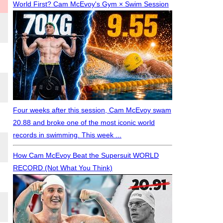
World First? Cam McEvoy's Gym × Swim Session
Four weeks after this session, Cam McEvoy swam
20.88 and broke one of the most iconic world
records in swimming. This week ...
How Cam McEvoy Beat the Supersuit WORLD
RECORD (Not What You Think)