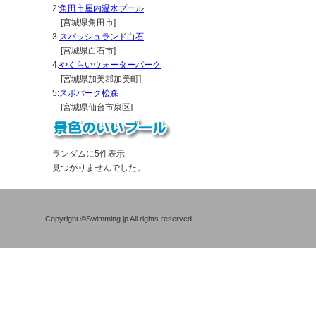
2:
角田市屋内温水プール
[柴田郡柴田町 / 公営プール]
[宮城県角田市]
32.
スパッシュランド白石
[白石市 / 公営プール]
3:
スパッシュランド白石
[宮城県白石市]
4:
やくらいウォーターパーク
[宮城県加美郡加美町]
5:
スポパーク松森
[宮城県仙台市泉区]
ランダムに5件表示
見つかりませんでした。
Copyright ©Swimming.jp All rights reserved.