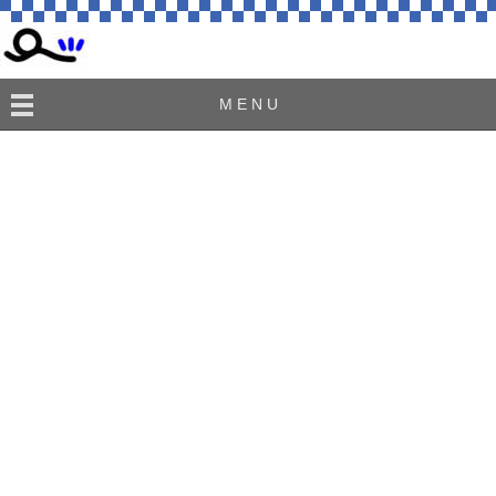
M E N U