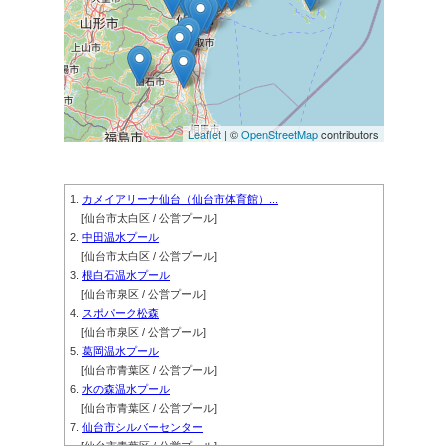
Leaflet
| ©
OpenStreetMap
contributors
1.
カメイアリーナ仙台（仙台市体育館）...
[仙台市太白区 / 公営プール]
2.
中田温水プール
[仙台市太白区 / 公営プール]
3.
根白石温水プール
[仙台市泉区 / 公営プール]
4.
スポパーク松森
[仙台市泉区 / 公営プール]
5.
葛岡温水プール
[仙台市青葉区 / 公営プール]
6.
水の森温水プール
[仙台市青葉区 / 公営プール]
7.
仙台市シルバーセンター
[仙台市青葉区 / 公営プール]