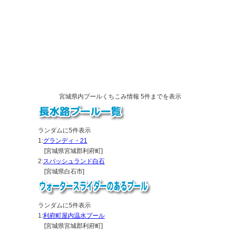
[遠田郡美里町 / 公営プール]
20.
大崎市民プール アクアパル
[大崎市 / 公営プール]
21.
やくらいウォーターパーク
[加美郡加美町 / 公営プール]
22.
東松島市健康増進センター「ゆぷと」
[東松島市 / 公営プール]
23.
石巻健康センター あいプラザ・石巻
[石巻市 / 公営プール]
24.
牡鹿交流センター ほっとまる
宮城県内プールくちこみ情報 5件までを表示
[石巻市 / 公営プール]
25.
遊楽館
[石巻市 / 公営プール]
26.
登米市市民プール
ランダムに5件表示
[登米市 / 公営プール]
1:
グランディ・21
27.
栗駒町町民プール
[宮城県宮城郡利府町]
[栗原市 / 公営プール]
2:
スパッシュランド白石
28.
栗原交流プラザ「エポカ２１」
[宮城県白石市]
[栗原市 / リラクゼーション施設]
29.
グリーンピア岩沼
[岩沼市 / 公営プール]
ランダムに5件表示
30.
角田市屋内温水プール
1:
利府町屋内温水プール
[角田市 / 公営プール]
[宮城県宮城郡利府町]
31.
宮城県仙南総合プール