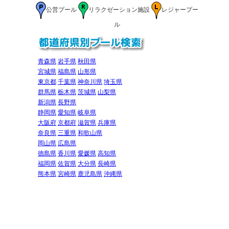
8.
仙台市宮城広瀬総合運動場
公営プール
リラクゼーション施設
レジャープー
[仙台市青葉区 / 公営プール]
ル
9.
鶴ヶ谷温水プール
[仙台市宮城野区 / 公営プール]
10.
宮城野体育館温水プール
[仙台市宮城野区 / 公営プール]
青森県
岩手県
秋田県
11.
幸町ウェルフェア温水プール
宮城県
福島県
山形県
[仙台市宮城野区 / 公営プール]
東京都
千葉県
神奈川県
埼玉県
12.
今泉運動場 温水プール
群馬県
栃木県
茨城県
山梨県
[仙台市若林区 / 公営プール]
新潟県
長野県
13.
多賀城市市民プール
静岡県
愛知県
岐阜県
[多賀城市 / 公営プール]
大阪府
京都府
滋賀県
兵庫県
14.
グランディ・21
奈良県
三重県
和歌山県
[宮城郡利府町 / 公営プール]
岡山県
広島県
15.
利府町屋内温水プール
徳島県
香川県
愛媛県
高知県
[宮城郡利府町 / 公営プール]
福岡県
佐賀県
大分県
長崎県
16.
七ヶ浜町民プール
[宮城郡七ヶ浜町 / 公営プール]
熊本県
宮崎県
鹿児島県
沖縄県
17.
松島町温水プール「美遊（びゆう）」
[宮城郡松島町 / 公営プール]
18.
塩竈市温水プール（ユープル）
[塩竈市 / 公営プール]
19.
美里町スイミングセンター