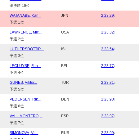
準決勝 16位
WATANABE, Kan...
JPN
2:23.29
↓
予選 1位
LAWRENCE, Mic...
USA
2:23.32
↓
予選 2位
LUTHERSDOTTIR...
ISL
2:23.54
↓
予選 3位
LECLUYSE, Fan...
BEL
2:23.77
↓
予選 4位
GUNES, Viktor...
TUR
2:23.81
↓
予選 5位
PEDERSEN, Rik...
DEN
2:23.90
↓
予選 6位
VALL MONTERO,...
ESP
2:23.97
↓
予選 7位
SIMONOVA, Vit...
RUS
2:23.99
↓