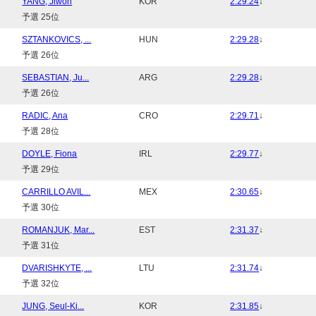
YANG, Jiwon
KOR
2:29.24
↓
予選 25位
SZTANKOVICS, ...
HUN
2:29.28
↓
予選 26位
SEBASTIAN, Ju...
ARG
2:29.28
↓
予選 26位
RADIC, Ana
CRO
2:29.71
↓
予選 28位
DOYLE, Fiona
IRL
2:29.77
↓
予選 29位
CARRILLO AVIL...
MEX
2:30.65
↓
予選 30位
ROMANJUK, Mar...
EST
2:31.37
↓
予選 31位
DVARISHKYTE, ...
LTU
2:31.74
↓
予選 32位
JUNG, Seul-Ki...
KOR
2:31.85
↓