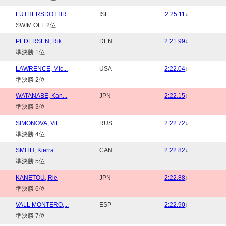
LUTHERSDOTTIR...
ISL
2:25.11
↓
SWIM OFF 2位
PEDERSEN, Rik...
DEN
2:21.99
↓
準決勝 1位
LAWRENCE, Mic...
USA
2:22.04
↓
準決勝 2位
WATANABE, Kan...
JPN
2:22.15
↓
準決勝 3位
SIMONOVA, Vit...
RUS
2:22.72
↓
準決勝 4位
SMITH, Kierra...
CAN
2:22.82
↓
準決勝 5位
KANETOU, Rie
JPN
2:22.88
↓
準決勝 6位
VALL MONTERO,...
ESP
2:22.90
↓
準決勝 7位