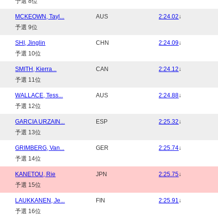
予選 8位
MCKEOWN, Tayl...
AUS
2:24.02
↓
予選 9位
SHI, Jinglin
CHN
2:24.09
↓
予選 10位
SMITH, Kierra...
CAN
2:24.12
↓
予選 11位
WALLACE, Tess...
AUS
2:24.88
↓
予選 12位
GARCIA URZAIN...
ESP
2:25.32
↓
予選 13位
GRIMBERG, Van...
GER
2:25.74
↓
予選 14位
KANETOU, Rie
JPN
2:25.75
↓
予選 15位
LAUKKANEN, Je...
FIN
2:25.91
↓
予選 16位