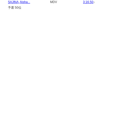
SAJINA, Aisha...
MDV
3:16.50
↓
予選 50位