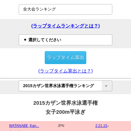
(ラップタイムランキングとは？)
(ラップタイム算出とは？)
2015カザン世界水泳選手権
女子200m平泳ぎ
WATANABE, Kan...
JPN
2:21.15
↓