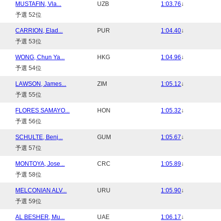
MUSTAFIN, Vla...
UZB
1:03.76
↓
予選 52位
CARRION, Elad...
PUR
1:04.40
↓
予選 53位
WONG, Chun Ya...
HKG
1:04.96
↓
予選 54位
LAWSON, James...
ZIM
1:05.12
↓
予選 55位
FLORES SAMAYO...
HON
1:05.32
↓
予選 56位
SCHULTE, Benj...
GUM
1:05.67
↓
予選 57位
MONTOYA, Jose...
CRC
1:05.89
↓
予選 58位
MELCONIAN ALV...
URU
1:05.90
↓
予選 59位
AL BESHER, Mu...
UAE
1:06.17
↓