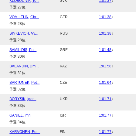
KLOBUCNIK, To...
SVK
1:01.37
↓
予選 27位
VOM LEHN, Chr...
GER
1:01.38
↓
予選 28位
SINKEVICH, Vy...
RUS
1:01.38
↓
予選 28位
SAMILIDIS, Pa...
GRE
1:01.48
↓
予選 30位
BALANDIN, Dmi...
KAZ
1:01.58
↓
予選 31位
BARTUNEK, Pet...
CZE
1:01.64
↓
予選 32位
BORYSIK, Igor...
UKR
1:01.71
↓
予選 33位
GANIEL, Imri
ISR
1:01.77
↓
予選 34位
KARVONEN, Eet...
FIN
1:01.77
↓