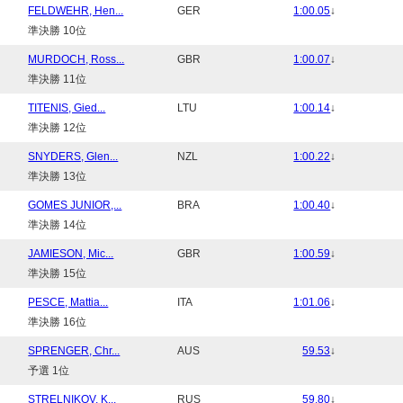
FELDWEHR, Hen...
GER
1:00.05
↓
準決勝 10位
MURDOCH, Ross...
GBR
1:00.07
↓
準決勝 11位
TITENIS, Gied...
LTU
1:00.14
↓
準決勝 12位
SNYDERS, Glen...
NZL
1:00.22
↓
準決勝 13位
GOMES JUNIOR,...
BRA
1:00.40
↓
準決勝 14位
JAMIESON, Mic...
GBR
1:00.59
↓
準決勝 15位
PESCE, Mattia...
ITA
1:01.06
↓
準決勝 16位
SPRENGER, Chr...
AUS
59.53
↓
予選 1位
STRELNIKOV, K...
RUS
59.80
↓