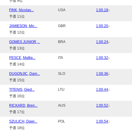
予選 9位
FINK, Nicolas...
USA
1:00.18
↓
予選 11位
JAMIESON, Mic...
GBR
1:00.20
↓
予選 12位
GOMES JUNIOR,...
BRA
1:00.24
↓
予選 13位
PESCE, Mattia...
ITA
1:00.32
↓
予選 14位
DUGONJIC, Dam...
SLO
1:00.36
↓
予選 15位
TITENIS, Gied...
LTU
1:00.44
↓
予選 16位
RICKARD, Bren...
AUS
1:00.52
↓
予選 17位
SZULICH, Dawi...
POL
1:00.54
↓
予選 18位