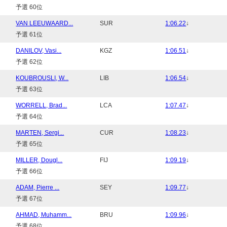
予選 60位
VAN LEEUWAARD...
SUR
1:06.22
↓
予選 61位
DANILOV, Vasi...
KGZ
1:06.51
↓
予選 62位
KOUBROUSLI, W...
LIB
1:06.54
↓
予選 63位
WORRELL, Brad...
LCA
1:07.47
↓
予選 64位
MARTEN, Sergi...
CUR
1:08.23
↓
予選 65位
MILLER, Dougl...
FIJ
1:09.19
↓
予選 66位
ADAM, Pierre ...
SEY
1:09.77
↓
予選 67位
AHMAD, Muhamm...
BRU
1:09.96
↓
予選 68位