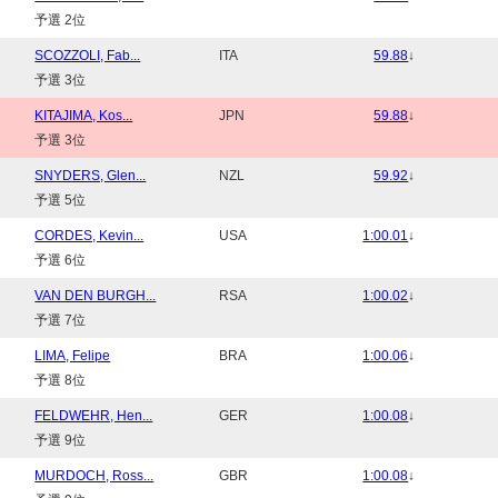
予選 2位
SCOZZOLI, Fab...
ITA
59.88
↓
予選 3位
KITAJIMA, Kos...
JPN
59.88
↓
予選 3位
SNYDERS, Glen...
NZL
59.92
↓
予選 5位
CORDES, Kevin...
USA
1:00.01
↓
予選 6位
VAN DEN BURGH...
RSA
1:00.02
↓
予選 7位
LIMA, Felipe
BRA
1:00.06
↓
予選 8位
FELDWEHR, Hen...
GER
1:00.08
↓
予選 9位
MURDOCH, Ross...
GBR
1:00.08
↓