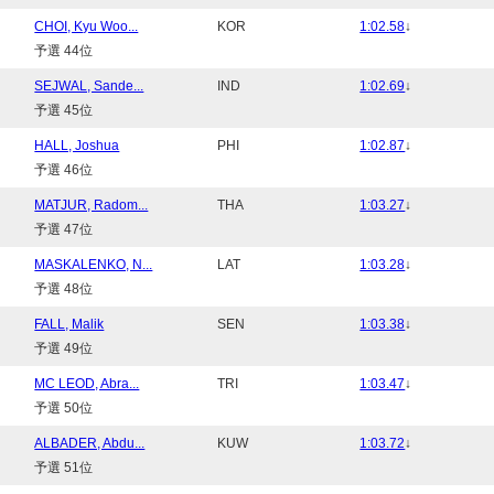
CHOI, Kyu Woo...
KOR
1:02.58
↓
予選 44位
SEJWAL, Sande...
IND
1:02.69
↓
予選 45位
HALL, Joshua
PHI
1:02.87
↓
予選 46位
MATJUR, Radom...
THA
1:03.27
↓
予選 47位
MASKALENKO, N...
LAT
1:03.28
↓
予選 48位
FALL, Malik
SEN
1:03.38
↓
予選 49位
MC LEOD, Abra...
TRI
1:03.47
↓
予選 50位
ALBADER, Abdu...
KUW
1:03.72
↓
予選 51位