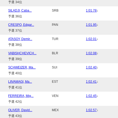
予選 34位
SILADJI, Caba...
SRB
1:01.78
↓
予選 36位
CRESPO, Edgar...
PAN
1:01.95
↓
予選 37位
ATASOY, Demir...
TUR
1:02.01
↓
予選 38位
VABISHCHEVICH...
BLR
1:02.08
↓
予選 39位
SCHWEIZER, Ma...
SUI
1:02.40
↓
予選 40位
LIIVAMAGI, Ma...
EST
1:02.41
↓
予選 41位
FERREIRA, Mig...
VEN
1:02.45
↓
予選 42位
OLIVER, David...
MEX
1:02.57
↓
予選 43位