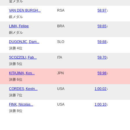
金メダル
VAN DEN BURGH...
RSA
58.97
↓
銀メダル
LIMA, Felipe
BRA
59.65
↓
銅メダル
DUGONJIC, Dam...
SLO
59.68
↓
決勝 4位
SCOZZOLI, Fab...
ITA
59.70
↓
決勝 5位
KITAJIMA, Kos...
JPN
59.98
↓
決勝 6位
CORDES, Kevin...
USA
1:00.02
↓
決勝 7位
FINK, Nicolas...
USA
1:00.10
↓
決勝 8位