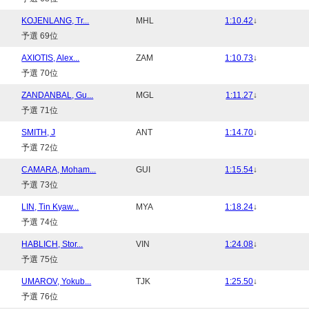
KOJENLANG, Tr...
MHL
1:10.42
↓
予選 69位
AXIOTIS, Alex...
ZAM
1:10.73
↓
予選 70位
ZANDANBAL, Gu...
MGL
1:11.27
↓
予選 71位
SMITH, J
ANT
1:14.70
↓
予選 72位
CAMARA, Moham...
GUI
1:15.54
↓
予選 73位
LIN, Tin Kyaw...
MYA
1:18.24
↓
予選 74位
HABLICH, Stor...
VIN
1:24.08
↓
予選 75位
UMAROV, Yokub...
TJK
1:25.50
↓
予選 76位