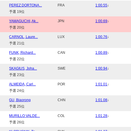
PEREZ DORTONA...
FRA
1:00.55
↓
予選 19位
YAMAGUCHI, Ak...
JPN
1:00.69
↓
予選 20位
CARNOL, Laure...
LUX
1:00.76
↓
予選 21位
FUNK, Richard...
CAN
1:00.89
↓
予選 22位
SKAGIUS, Joha...
SWE
1:00.94
↓
予選 23位
ALMEIDA, Carl...
POR
1:01.01
↓
予選 24位
GU, Biaorong
CHN
1:01.08
↓
予選 25位
MURILLO VALDE...
COL
1:01.28
↓
予選 26位