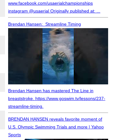
www.facebook.com/usaerialchampionships
instagram @usaerial Originally published at: ...
Brendan Hansen: Streamline Timing
Brendan Hansen has mastered The Line in
breaststroke. https://www.goswim.tv/lessons/237-
streamline-timing.
BRENDAN HANSEN reveals favorite moment of
U.S. Olympic Swimming Trials and more | Yahoo
Sports