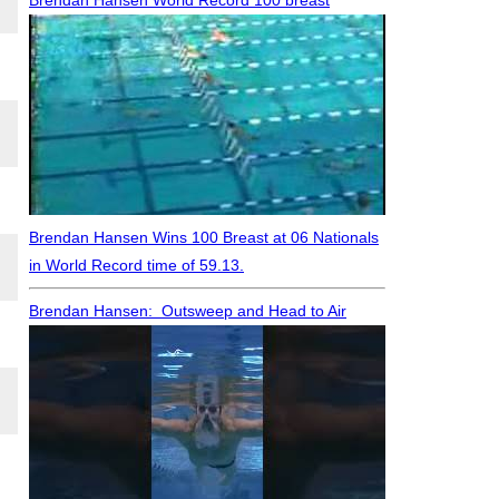
Brendan Hansen World Record 100 breast
Brendan Hansen Wins 100 Breast at 06 Nationals
in World Record time of 59.13.
Brendan Hansen: Outsweep and Head to Air