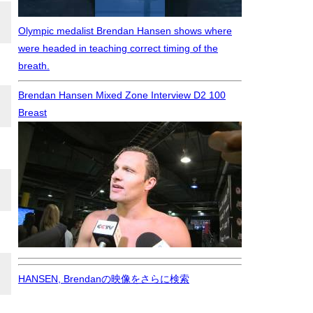
Olympic medalist Brendan Hansen shows where
were headed in teaching correct timing of the
breath.
Brendan Hansen Mixed Zone Interview D2 100
Breast
HANSEN, Brendanの映像をさらに検索