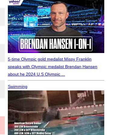
5-time Olympic gold medalist Missy Franklin
speaks with Olympic medalist Brendan Hansen
about he 2024 U.S Olympic ...
Swimming