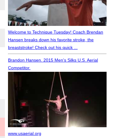
Welcome to Technique Tuesday! Coach Brendan
Hansen breaks down his favorite stroke, the
breaststroke! Check out his quick ...
Brandon Hansen. 2015 Men's Silks U.S. Aerial
Competitor.
www.usaerial.org