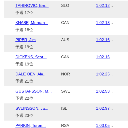
TAHIROVIC, Em...
SLO
1:02.12
↓
予選 17位
KNABE, Morgan...
CAN
1:02.13
↓
予選 18位
PIPER, Jim
AUS
1:02.16
↓
予選 19位
DICKENS, Scot...
CAN
1:02.16
↓
予選 19位
DALE OEN, Ale...
NOR
1:02.25
↓
予選 21位
GUSTAFSSON, M...
SWE
1:02.53
↓
予選 22位
SVEINSSON, Ja...
ISL
1:02.97
↓
予選 23位
PARKIN, Teren...
RSA
1:03.05
↓