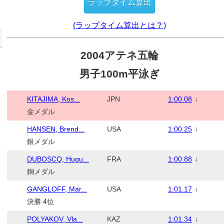
(ラップタイム算出とは？)
2004アテネ五輪
男子100m平泳ぎ
KITAJIMA, Kos...
JPN
1:00.08
↓
金メダル
HANSEN, Brend...
USA
1:00.25
↓
銀メダル
DUBOSCQ, Hugu...
FRA
1:00.88
↓
銅メダル
GANGLOFF, Mar...
USA
1:01.17
↓
決勝 4位
POLYAKOV, Vla...
KAZ
1:01.34
↓