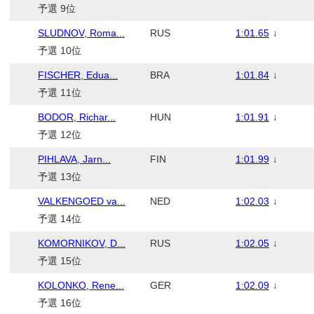
予選 9位
SLUDNOV, Roma...
RUS
1:01.65
↓
予選 10位
FISCHER, Edua...
BRA
1:01.84
↓
予選 11位
BODOR, Richar...
HUN
1:01.91
↓
予選 12位
PIHLAVA, Jarn...
FIN
1:01.99
↓
予選 13位
VALKENGOED va...
NED
1:02.03
↓
予選 14位
KOMORNIKOV, D...
RUS
1:02.05
↓
予選 15位
KOLONKO, Rene...
GER
1:02.09
↓
予選 16位