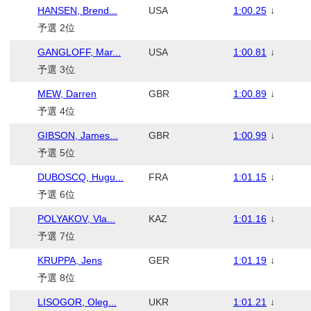
HANSEN, Brend...
USA
1:00.25
↓
予選 2位
GANGLOFF, Mar...
USA
1:00.81
↓
予選 3位
MEW, Darren
GBR
1:00.89
↓
予選 4位
GIBSON, James...
GBR
1:00.99
↓
予選 5位
DUBOSCQ, Hugu...
FRA
1:01.15
↓
予選 6位
POLYAKOV, Vla...
KAZ
1:01.16
↓
予選 7位
KRUPPA, Jens
GER
1:01.19
↓
予選 8位
LISOGOR, Oleg...
UKR
1:01.21
↓