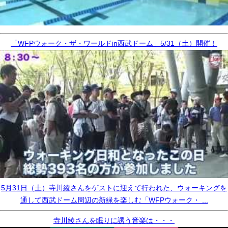
「WFPウォーク・ザ・ワールドin西武ドーム」5/31（土）開催！
5月31日（土）寺川綾さんをゲストに迎えて行われた、ウォーキングを
通して西武ドーム周辺の新緑を楽しむ「WFPウォーク・ ...
寺川綾さんを眠りに誘う音楽は・・・