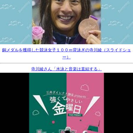
銅メダルを獲得した競泳女子１００ｍ背泳ぎの寺川綾（スライドショ
ー）
寺川綾さん「水泳と音楽は直結する」