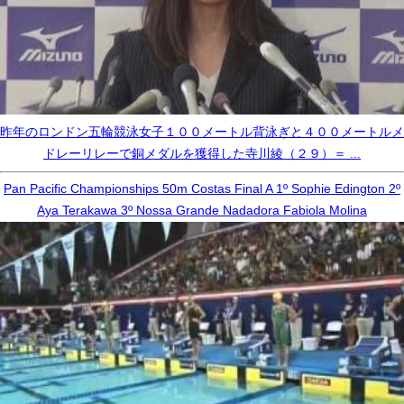
昨年のロンドン五輪競泳女子１００メートル背泳ぎと４００メートルメ
ドレーリレーで銅メダルを獲得した寺川綾（２９）＝ ...
Pan Pacific Championships 50m Costas Final A 1º Sophie Edington 2º
Aya Terakawa 3º Nossa Grande Nadadora Fabiola Molina