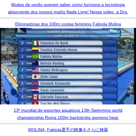
Muitas de vocês querem saber como funciona a tecnologia
absorvente dos nossos maiôs Nade Livre! Nesse vídeo, a Dra.
Eliminatórias dos 100m costas feminino Fabíola Molina
13º mundial de esportes aquáticos 13th Swimming world
championship Roma 100m backstroke womens heat.
MOLINA, Fabiola選手の映像をさらに検索