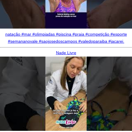
natação #mar #olimpiadas #piscina #praia #competição #esporte
#semananovale #saojosedoscampos #valedoparaiba #jacarei.
Nade Livre