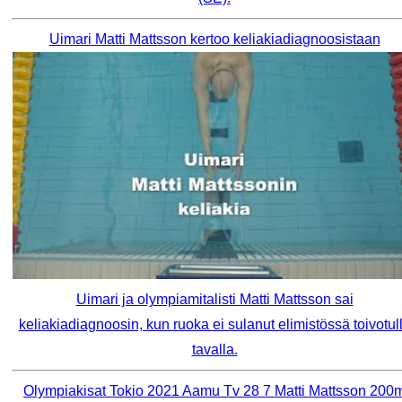
Uimari Matti Mattsson kertoo keliakiadiagnoosistaan
Uimari ja olympiamitalisti Matti Mattsson sai
keliakiadiagnoosin, kun ruoka ei sulanut elimistössä toivotul
tavalla.
Olympiakisat Tokio 2021 Aamu Tv 28 7 Matti Mattsson 200