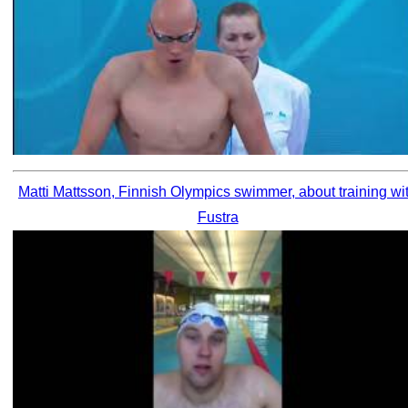
Matti Mattsson, Finnish Olympics swimmer, about training wi
Fustra