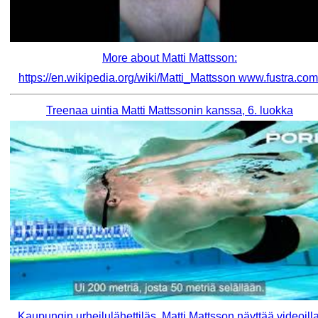
More about Matti Mattsson:
https://en.wikipedia.org/wiki/Matti_Mattsson www.fustra.com
Treenaa uintia Matti Mattssonin kanssa, 6. luokka
Kaupungin urheilulähettiläs, Matti Mattsson näyttää videoilla