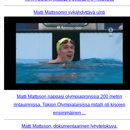
Matti Mattssonin sykähdyttävä uinti
Matti Mattsson nappasi olympiapronssia 200 metrin
rintauinnissa. Tokion Olympialaisissa mitalli oli kisojen
ensimmäinen ...
Matti Mattsson, dokumentaarinen lyhytelokuva.