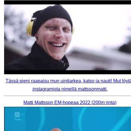
Tässä pieni raapaisu mun uintiarkea, katso ja nauti! Mut löyt
instagramista nimellä mattssonmatti.
Matti Mattsson EM-hopeaa 2022 (200m rinta)