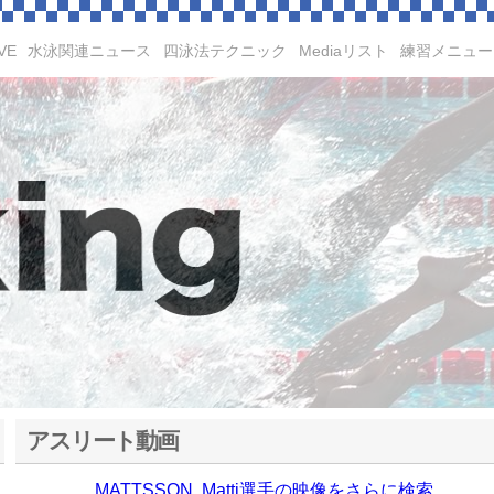
VE
水泳関連ニュース
四泳法テクニック
Mediaリスト
練習メニュー
アスリート動画
MATTSSON, Matti選手の映像をさらに検索