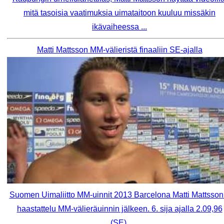
mitä tasoisia vaatimuksia uimataitoon kuuluu missäkin
ikävaiheessa ...
Matti Mattsson MM-välieristä finaaliin SE-ajalla
Suomen Uimaliitto MM-uinnit 2013 Barcelona Matti Mattsson
haastattelu MM-välieräuinnin jälkeen. 6. sija ajalla 2.09,96
(SE).