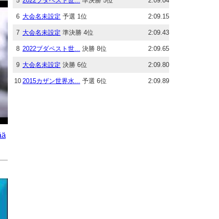
5
2022ブダペスト世...
準決勝 5位
2:09.04
6
大会名未設定
予選 1位
2:09.15
7
大会名未設定
準決勝 4位
2:09.43
8
2022ブダペスト世...
決勝 8位
2:09.65
9
大会名未設定
決勝 6位
2:09.80
10
2015カザン世界水...
予選 6位
2:09.89
ää