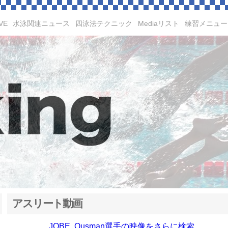
VE
水泳関連ニュース
四泳法テクニック
Mediaリスト
練習メニュー
アスリート動画
JOBE, Ousman選手の映像をさらに検索