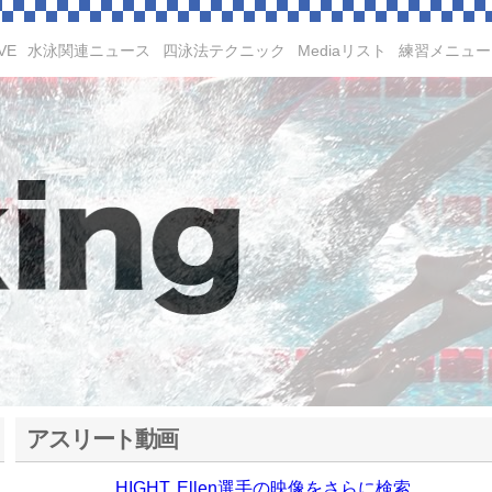
VE
水泳関連ニュース
四泳法テクニック
Mediaリスト
練習メニュー
アスリート動画
HIGHT, Ellen選手の映像をさらに検索