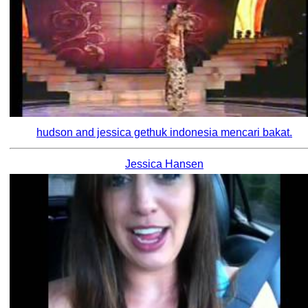
hudson and jessica gethuk indonesia mencari bakat.
Jessica Hansen