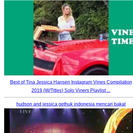
Best of Tina Jessica Hansen Instagram Vines Compilation
2019 (W/Titles) Solo Viners Playlist ...
hudson and jessica gethuk indonesia mencari bakat