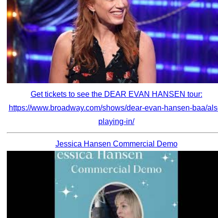
Get tickets to see the DEAR EVAN HANSEN tour:
https://www.broadway.com/shows/dear-evan-hansen-baa/als
playing-in/
Jessica Hansen Commercial Demo