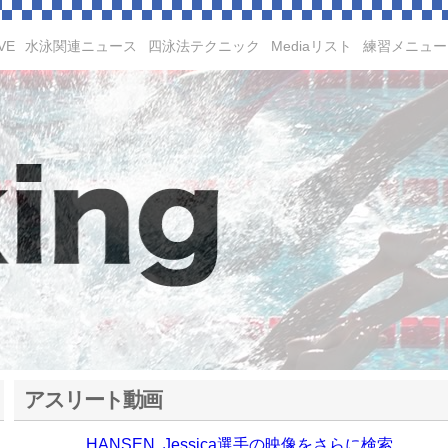
VE
水泳関連ニュース
四泳法テクニック
Mediaリスト
練習メニュー
アスリート動画
HANSEN, Jessica選手の映像をさらに検索