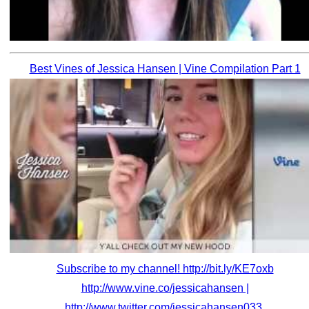
Best Vines of Jessica Hansen | Vine Compilation Part 1
Subscribe to my channel! http://bit.ly/KE7oxb
http://www.vine.co/jessicahansen |
http://www.twitter.com/jessicahansen033.