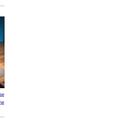
rse
he