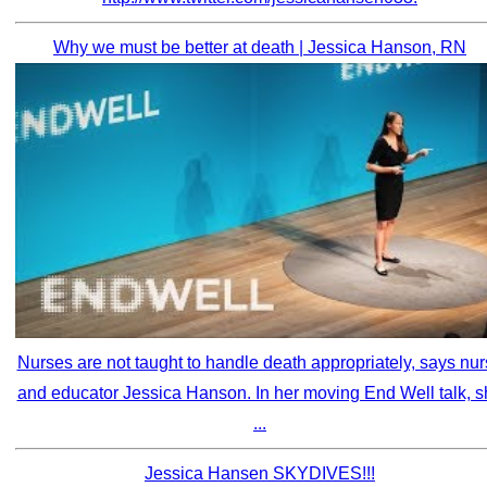
Why we must be better at death | Jessica Hanson, RN
Nurses are not taught to handle death appropriately, says nu
and educator Jessica Hanson. In her moving End Well talk, s
...
Jessica Hansen SKYDIVES!!!