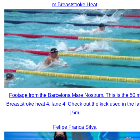
m Breaststroke Heat
Footage from the Barcelona Mare Nostrum. This is the 50 
Breaststroke heat 4, lane 4. Check out the kick used in the la
15m.
Felipe Franca Silva