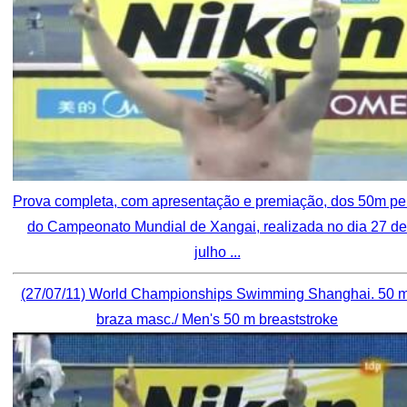
Prova completa, com apresentação e premiação, dos 50m pe
do Campeonato Mundial de Xangai, realizada no dia 27 de
julho ...
(27/07/11) World Championships Swimming Shanghai. 50 m
braza masc./ Men's 50 m breaststroke