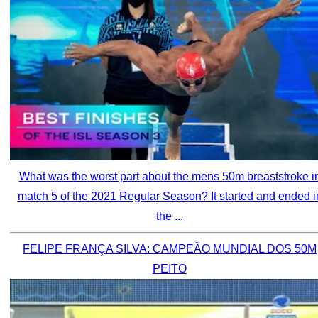
What was the worst part about the mens 50m breaststroke i
match 5 of the 2021 Regular Season? It started and ended i
the ...
FELIPE FRANÇA SILVA: CAMPEÃO MUNDIAL DOS 50M
PEITO