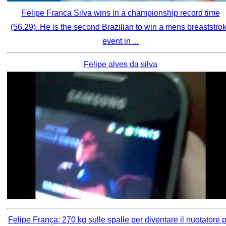
Felipe Franca Silva wins in a championship record time
(56.29). He is the second Brazilian to win a mens breaststro
event in ...
Felipe alves da silva
Felipe França: 270 kg sulle spalle per diventare il nuotatore 