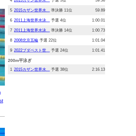
4
2015カザン世界水...
予選 5位
59.56
5
2015カザン世界水...
準決勝 11位
59.89
6
2011上海世界水泳...
予選 4位
1:00.01
7
2011上海世界水泳...
準決勝 14位
1:00.73
8
2008北京五輪
予選 22位
1:01.04
9
2022ブダペスト世...
予選 24位
1:01.41
200m平泳ぎ
1
2015カザン世界水...
予選 38位
2:16.13
m
st