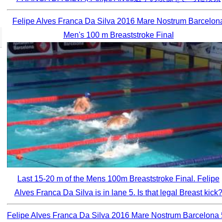
Felipe Alves Franca Da Silva 2016 Mare Nostrum Barcelon
Men's 100 m Breaststroke Final
Last 15-20 m of the Mens 100m Breaststroke Final. Felipe
Alves Franca Da Silva is in lane 5. Is that legal Breast kick
Felipe Alves Franca Da Silva 2016 Mare Nostrum Barcelona