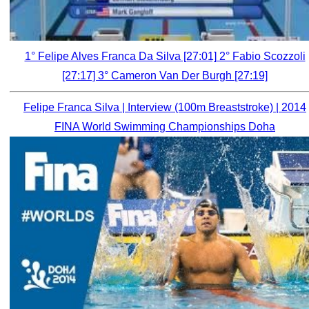
1° Felipe Alves Franca Da Silva [27:01] 2° Fabio Scozzoli
[27:17] 3° Cameron Van Der Burgh [27:19]
Felipe Franca Silva | Interview (100m Breaststroke) | 2014
FINA World Swimming Championships Doha