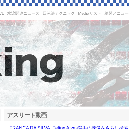
VE
水泳関連ニュース
四泳法テクニック
Mediaリスト
練習メニュー
アスリート動画
FRANCA DA SILVA, Felipe Alves選手の映像をさらに検索