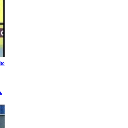
ito
.