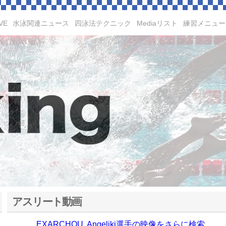
VE
水泳関連ニュース
四泳法テクニック
Mediaリスト
練習メニュー
アスリート動画
EXARCHOU, Angeliki選手の映像をさらに検索