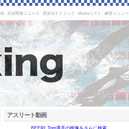
VE
水泳関連ニュース
四泳法テクニック
Mediaリスト
練習メニュー
アスリート動画
BEERI, Tom選手の映像をさらに検索